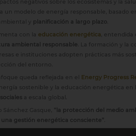
actos negativos sobre los ecosistemas y la salu
 un modelo de energía responsable, basado en e
ambiental y
planificación a largo plazo
.
menta con la
educación energética
, entendida
tura ambiental responsable
. La formación y la 
as e instituciones adopten prácticas más sost
cción del entorno.
nfoque queda reflejada en el
Energy Progress R
energía sostenible y la educación energética en
sociales
a escala global.
o Sánchez Gasque,
“la protección del medio a
 una gestión energética consciente”
.