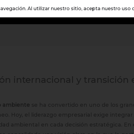
vegación. Al utilizar nuestro sitio, acepta nuestro uso 
Home
About
Prensa
n internacional y transición
 ambiente
se ha convertido en uno de los gran
. Hoy, el liderazgo empresarial exige integrar 
lidad ambiental en cada decisión estratégica. En