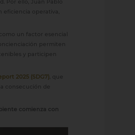
d. Por ello, Juan Pablo
ficiencia operativa,
 como un factor esencial
concienciación permiten
enibles y participen
eport 2025 (SDG7)
, que
 la consecución de
mbiente comienza con