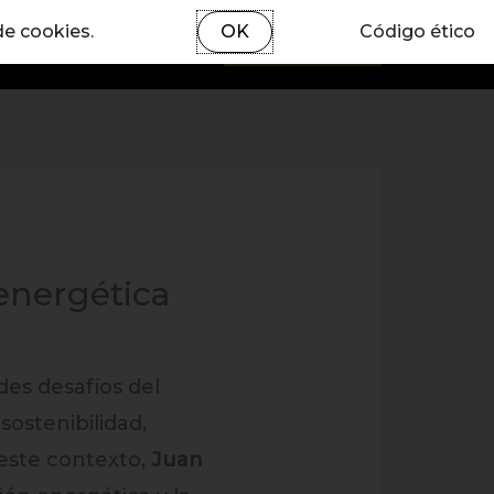
de cookies.
OK
Código ético
Blog
Contacto
EBOOK
 energética
des desafíos del
sostenibilidad,
 este contexto,
Juan