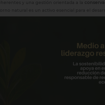
oherentes y una gestión orientada a la
conserva
no natural es un activo esencial para el desarro