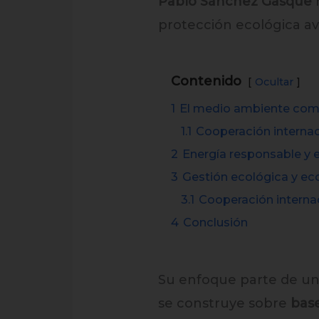
Pablo Sánchez Gasque
h
protección ecológica a
Contenido
Ocultar
1
El medio ambiente como 
1.1
Cooperación internac
2
Energía responsable y 
3
Gestión ecológica y ec
3.1
Cooperación internac
4
Conclusión
Su enfoque parte de una
se construye sobre
base