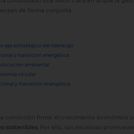
a consolidado una visión clara en la que la gest
vanzan de forma conjunta.
eje estratégico del liderazgo
ional y transición energética
educación ambiental
onomía circular
ional y transición energética
 convicción firme: el crecimiento económico s
s sostenibles
. Por ello, sus iniciativas promue