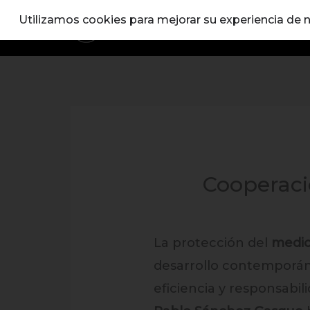
Ir
Utilizamos cookies para mejorar su experiencia de na
al
contenido
Cooperació
La protección del
medio
desarrollo contemporáneo
eficiencia y responsabi