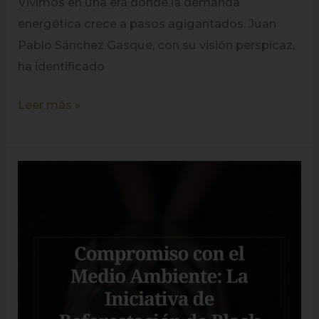
Vivimos en una era donde la demanda
energética crece a pasos agigantados. Juan
Pablo Sánchez Gasque, con su visión perspicaz,
ha identificado
Leer más »
Compromiso
con
el
Medio
Ambiente:
La
Iniciativa