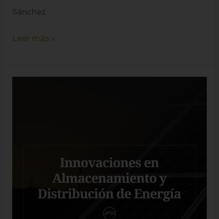
Sánchez
Leer más »
Innovaciones
en
Almacenamiento
y
Distribución
de
Energía