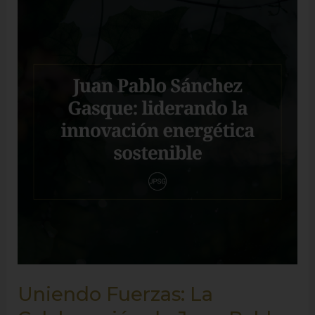
Fuerzas:
La
Colaboración
de
Juan
Pablo
Sánchez
Gasque
para
Innovar
en
el
Sector
Uniendo Fuerzas: La
Energético