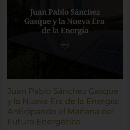
y
la
Nueva
Era
de
la
Energía:
Anticipando
el
Mañana
Juan Pablo Sánchez Gasque
del
Futuro
y la Nueva Era de la Energía:
Energético
Anticipando el Mañana del
Futuro Energético